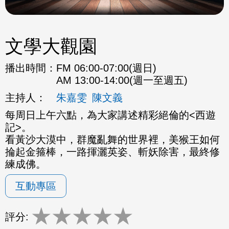
文學大觀園
播出時間：
FM 06:00-07:00(週日)
AM 13:00-14:00(週一至週五)
主持人：
朱嘉雯
陳文義
每周日上午六點，為大家講述精彩絕倫的<西遊
記>。
看黃沙大漠中，群魔亂舞的世界裡，美猴王如何
掄起金箍棒，一路揮灑英姿、斬妖除害，最終修
練成佛。
互動專區
★
★
★
★
★
評分: