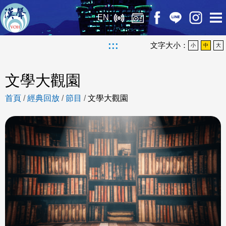
EN
:::
文字大小：
小
中
大
文學大觀園
首頁
/
經典回放
/
節目
/
文學大觀園