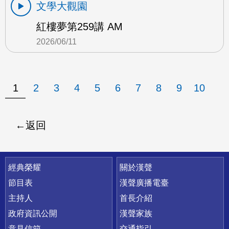
文學大觀園
紅樓夢第259講 AM
2026/06/11
1
2
3
4
5
6
7
8
9
10
返回
快速連結
經典榮耀
關於漢聲
節目表
漢聲廣播電臺
主持人
首長介紹
政府資訊公開
漢聲家族
意見信箱
交通指引