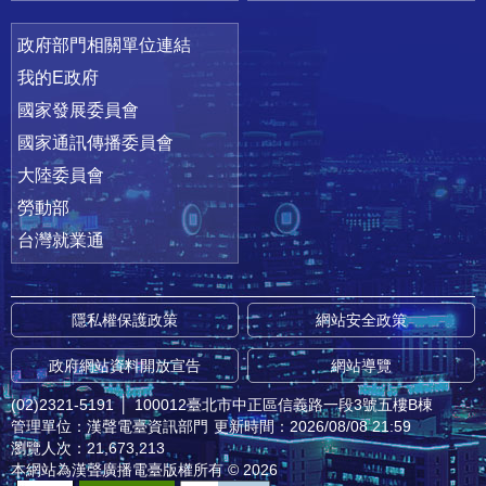
政府部門相關單位連結
我的E政府
國家發展委員會
國家通訊傳播委員會
大陸委員會
勞動部
台灣就業通
隱私權保護政策
網站安全政策
政府網站資料開放宣告
網站導覽
(02)2321-5191
│
100012臺北市中正區信義路一段3號五樓B棟
管理單位：漢聲電臺資訊部門
更新時間：2026/08/08 21:59
瀏覽人次：21,673,213
本網站為漢聲廣播電臺版權所有 © 2026