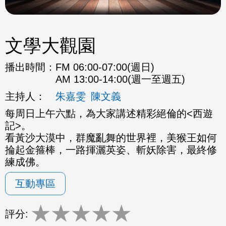
文學大觀園
播出時間：
FM 06:00-07:00(週日)
AM 13:00-14:00(週一至週五)
主持人：
朱嘉雯
陳文義
每周日上午六點，為大家講述精彩絕倫的<西遊
記>。
看黃沙大漠中，群魔亂舞的世界裡，美猴王如何
掄起金箍棒，一路揮灑英姿、斬妖除害，最終修
練成佛。
互動專區
★
★
★
★
★
評分: