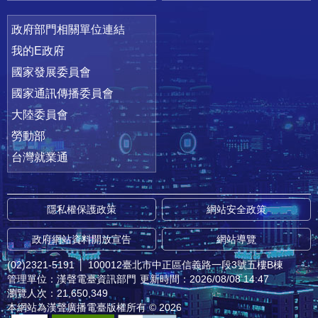
政府部門相關單位連結
我的E政府
國家發展委員會
國家通訊傳播委員會
大陸委員會
勞動部
台灣就業通
隱私權保護政策
網站安全政策
政府網站資料開放宣告
網站導覽
(02)2321-5191
│
100012臺北市中正區信義路一段3號五樓B棟
管理單位：漢聲電臺資訊部門
更新時間：2026/08/08 14:47
瀏覽人次：21,650,349
本網站為漢聲廣播電臺版權所有 © 2026