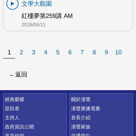
文學大觀園
紅樓夢第259講 AM
2026/06/11
1
2
3
4
5
6
7
8
9
10
返回
快速連結
經典榮耀
關於漢聲
節目表
漢聲廣播電臺
主持人
首長介紹
政府資訊公開
漢聲家族
意見信箱
交通指引