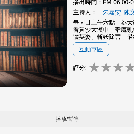
播出時間：
FM 06:00-
主持人：
朱嘉雯
陳
每周日上午六點，為大
看黃沙大漠中，群魔亂
灑英姿、斬妖除害，最
互動專區
★
★
★
評分: