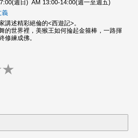
07:00(週日)
AM 13:00-14:00(週一至週五)
文義
家講述精彩絕倫的<西遊記>。
舞的世界裡，美猴王如何掄起金箍棒，一路揮
終修練成佛。
★
★