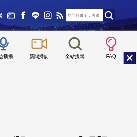
文字大小：
小
中
大
益插播
新聞採訪
全站搜尋
FAQ