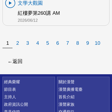
文學大觀園
紅樓夢第260講 AM
2026/06/12
1
2
3
4
5
6
7
8
9
10
返回
快速連結
經典榮耀
關於漢聲
節目表
漢聲廣播電臺
主持人
首長介紹
政府資訊公開
漢聲家族
意見信箱
交通指引