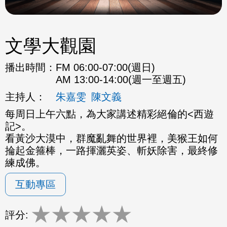
文學大觀園
播出時間：
FM 06:00-07:00(週日)
AM 13:00-14:00(週一至週五)
主持人：
朱嘉雯
陳文義
每周日上午六點，為大家講述精彩絕倫的<西遊
記>。
看黃沙大漠中，群魔亂舞的世界裡，美猴王如何
掄起金箍棒，一路揮灑英姿、斬妖除害，最終修
練成佛。
互動專區
★
★
★
★
★
評分: