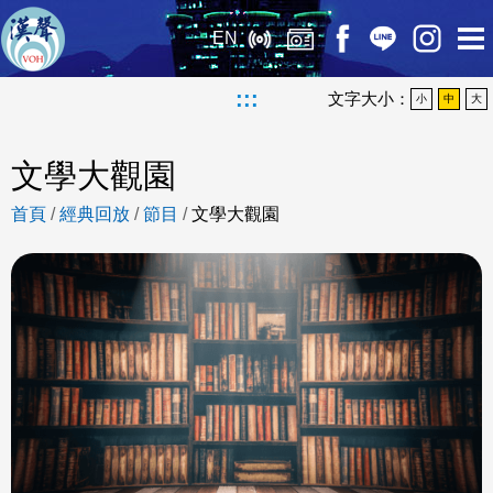
EN
:::
文字大小：
小
中
大
文學大觀園
首頁
/
經典回放
/
節目
/
文學大觀園