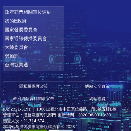
政府部門相關單位連結
我的E政府
國家發展委員會
國家通訊傳播委員會
大陸委員會
勞動部
台灣就業通
隱私權保護政策
網站安全政策
政府網站資料開放宣告
網站導覽
(02)2321-5191
│
100012臺北市中正區信義路一段3號五樓B棟
管理單位：漢聲電臺資訊部門
更新時間：2026/08/09 13:30
瀏覽人次：21,714,674
本網站為漢聲廣播電臺版權所有 © 2026