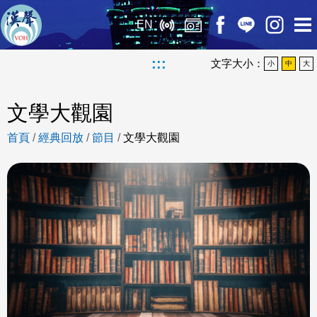
EN
:::
文字大小：
小
中
大
文學大觀園
首頁
/
經典回放
/
節目
/
文學大觀園