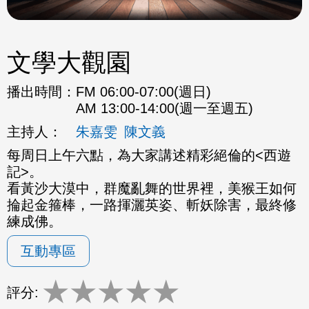
文學大觀園
播出時間：
FM 06:00-07:00(週日)
AM 13:00-14:00(週一至週五)
主持人：
朱嘉雯
陳文義
每周日上午六點，為大家講述精彩絕倫的<西遊
記>。
看黃沙大漠中，群魔亂舞的世界裡，美猴王如何
掄起金箍棒，一路揮灑英姿、斬妖除害，最終修
練成佛。
互動專區
★
★
★
★
★
評分: