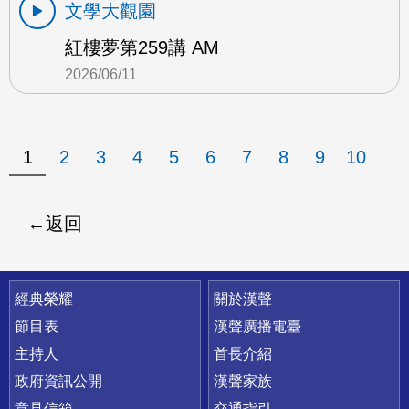
文學大觀園
紅樓夢第259講 AM
2026/06/11
1
2
3
4
5
6
7
8
9
10
返回
快速連結
經典榮耀
關於漢聲
節目表
漢聲廣播電臺
主持人
首長介紹
政府資訊公開
漢聲家族
意見信箱
交通指引