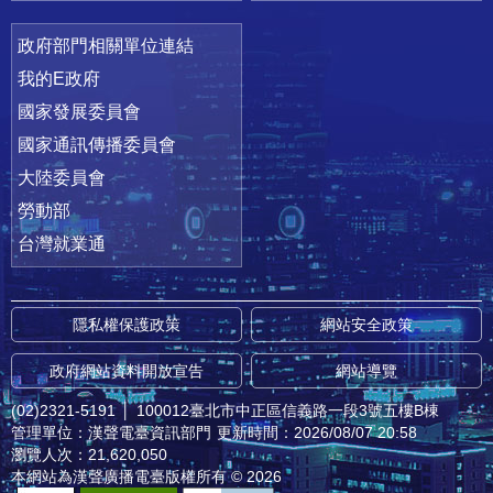
政府部門相關單位連結
我的E政府
國家發展委員會
國家通訊傳播委員會
大陸委員會
勞動部
台灣就業通
隱私權保護政策
網站安全政策
政府網站資料開放宣告
網站導覽
(02)2321-5191
│
100012臺北市中正區信義路一段3號五樓B棟
管理單位：漢聲電臺資訊部門
更新時間：2026/08/07 20:58
瀏覽人次：21,620,050
本網站為漢聲廣播電臺版權所有 © 2026