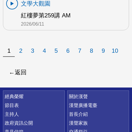
文學大觀園
紅樓夢第259講 AM
2026/06/11
1
2
3
4
5
6
7
8
9
10
返回
快速連結
經典榮耀
關於漢聲
節目表
漢聲廣播電臺
主持人
首長介紹
政府資訊公開
漢聲家族
意見信箱
交通指引