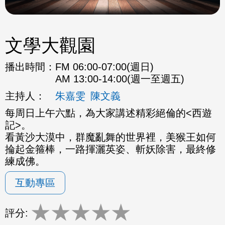
文學大觀園
播出時間：
FM 06:00-07:00(週日)
AM 13:00-14:00(週一至週五)
主持人：
朱嘉雯
陳文義
每周日上午六點，為大家講述精彩絕倫的<西遊
記>。
看黃沙大漠中，群魔亂舞的世界裡，美猴王如何
掄起金箍棒，一路揮灑英姿、斬妖除害，最終修
練成佛。
互動專區
★
★
★
★
★
評分: