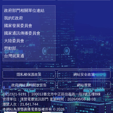
政府部門相關單位連結
我的E政府
國家發展委員會
國家通訊傳播委員會
大陸委員會
勞動部
台灣就業通
隱私權保護政策
網站安全政策
政府網站資料開放宣告
網站導覽
(02)2321-5191
│
100012臺北市中正區信義路一段3號五樓B棟
管理單位：漢聲電臺資訊部門
更新時間：2026/08/08 10:03
瀏覽人次：21,641,744
本網站為漢聲廣播電臺版權所有 © 2026