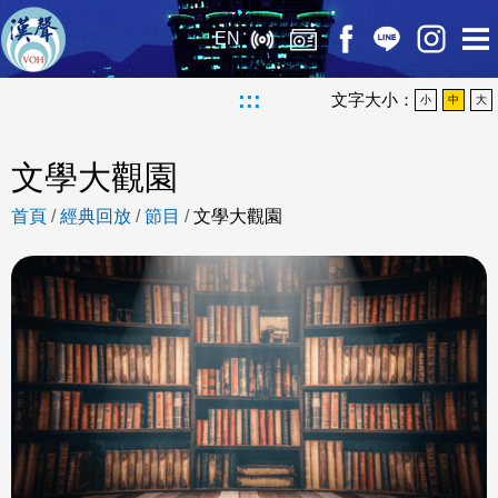
EN
:::
文字大小：
小
中
大
文學大觀園
首頁
/
經典回放
/
節目
/
文學大觀園