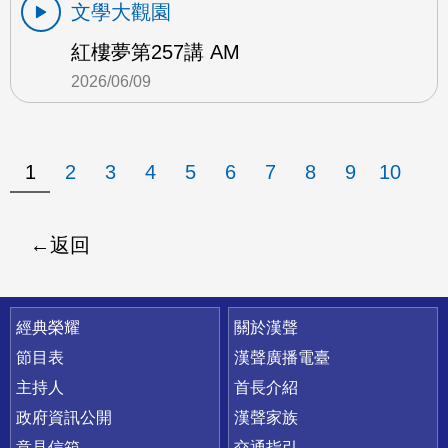
文學大觀園
紅樓夢第257講 AM
2026/06/09
1
2
3
4
5
6
7
8
9
10
返回
快速連結
經典榮耀
關於漢聲
節目表
漢聲廣播電臺
主持人
首長介紹
政府資訊公開
漢聲家族
意見信箱
交通指引