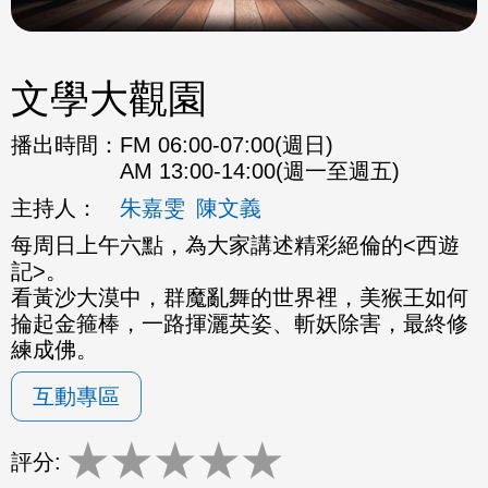
文學大觀園
播出時間：
FM 06:00-07:00(週日)
AM 13:00-14:00(週一至週五)
主持人：
朱嘉雯
陳文義
每周日上午六點，為大家講述精彩絕倫的<西遊
記>。
看黃沙大漠中，群魔亂舞的世界裡，美猴王如何
掄起金箍棒，一路揮灑英姿、斬妖除害，最終修
練成佛。
互動專區
★
★
★
★
★
評分: