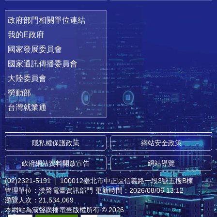
政府部門相關單位連結
我的E政府
國家發展委員會
國家通訊傳播委員會
大陸委員會
勞動部
台灣就業通
隱私權保護政策
網站安全政策
政府網站資料開放宣告
網站導覽
(02)2321-5191
│
100012臺北市中正區信義路一段3號五樓B棟
管理單位：漢聲電臺資訊部門
更新時間：2026/08/06 13:12
瀏覽人次：21,534,069
本網站為漢聲廣播電臺版權所有 © 2026