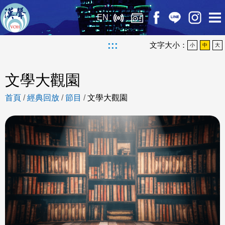
EN
:::
文字大小：
小
中
大
文學大觀園
首頁
/
經典回放
/
節目
/
文學大觀園