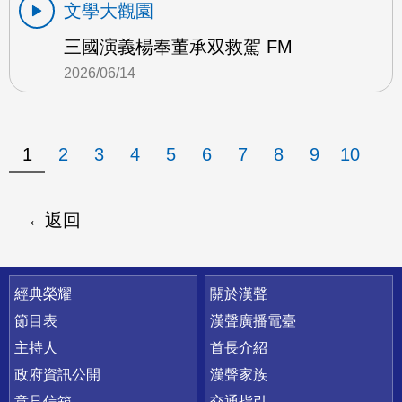
文學大觀園
三國演義楊奉董承双救駕 FM
2026/06/14
1
2
3
4
5
6
7
8
9
10
返回
快速連結
經典榮耀
關於漢聲
節目表
漢聲廣播電臺
主持人
首長介紹
政府資訊公開
漢聲家族
意見信箱
交通指引