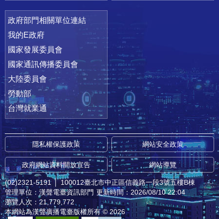
政府部門相關單位連結
我的E政府
國家發展委員會
國家通訊傳播委員會
大陸委員會
勞動部
台灣就業通
隱私權保護政策
網站安全政策
政府網站資料開放宣告
網站導覽
(02)2321-5191
│
100012臺北市中正區信義路一段3號五樓B棟
管理單位：漢聲電臺資訊部門
更新時間：2026/08/10 22:04
瀏覽人次：21,779,772
本網站為漢聲廣播電臺版權所有 © 2026