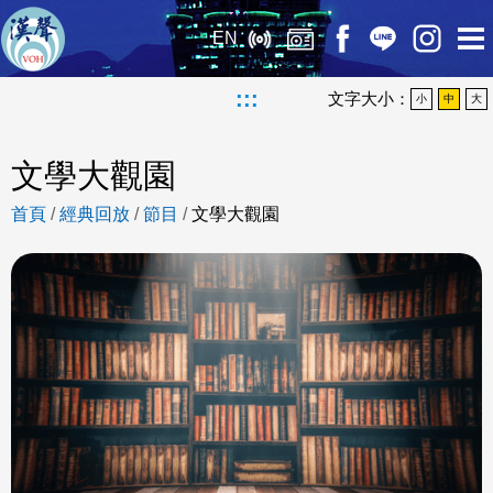
EN
:::
文字大小：
小
中
大
文學大觀園
首頁
/
經典回放
/
節目
/
文學大觀園