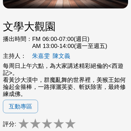
文學大觀園
播出時間：
FM 06:00-07:00(週日)
AM 13:00-14:00(週一至週五)
主持人：
朱嘉雯
陳文義
每周日上午六點，為大家講述精彩絕倫的<西遊
記>。
看黃沙大漠中，群魔亂舞的世界裡，美猴王如何
掄起金箍棒，一路揮灑英姿、斬妖除害，最終修
練成佛。
互動專區
★
★
★
★
★
評分: