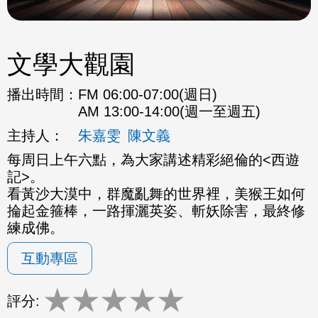
文學大觀園
播出時間：
FM 06:00-07:00(週日)
AM 13:00-14:00(週一至週五)
主持人：
朱嘉雯
陳文義
每周日上午六點，為大家講述精彩絕倫的<西遊
記>。
看黃沙大漠中，群魔亂舞的世界裡，美猴王如何
掄起金箍棒，一路揮灑英姿、斬妖除害，最終修
練成佛。
互動專區
★
★
★
★
★
評分: