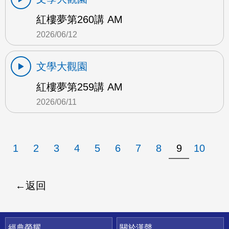
紅樓夢第260講 AM
2026/06/12
文學大觀園
紅樓夢第259講 AM
2026/06/11
1
2
3
4
5
6
7
8
9
10
返回
快速連結
經典榮耀
關於漢聲