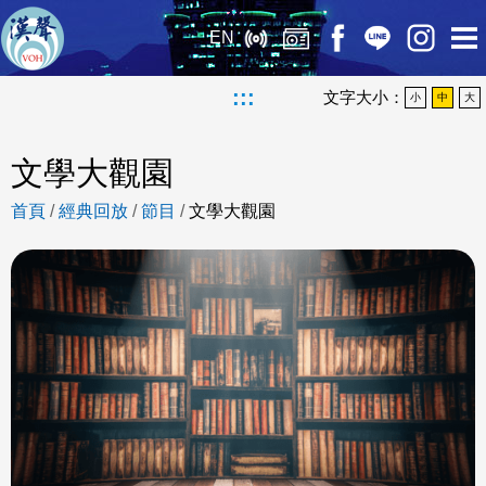
EN
:::
文字大小：
小
中
大
文學大觀園
首頁
/
經典回放
/
節目
/
文學大觀園