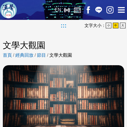
EN
:::
文字大小：
小
中
大
文學大觀園
首頁
/
經典回放
/
節目
/
文學大觀園