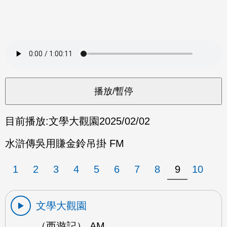
目前播放:
文學大觀園
2025/02/02
水滸傳吳用賺金鈴吊掛 FM
1
2
3
4
5
6
7
8
9
10
文學大觀園
（西遊記） AM