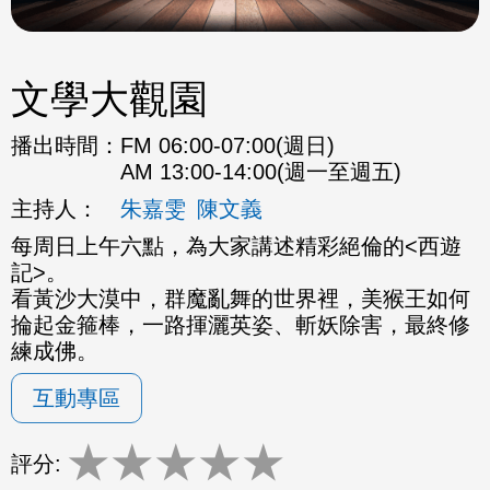
文學大觀園
播出時間：
FM 06:00-07:00(週日)
AM 13:00-14:00(週一至週五)
主持人：
朱嘉雯
陳文義
每周日上午六點，為大家講述精彩絕倫的<西遊
記>。
看黃沙大漠中，群魔亂舞的世界裡，美猴王如何
掄起金箍棒，一路揮灑英姿、斬妖除害，最終修
練成佛。
互動專區
★
★
★
★
★
評分: