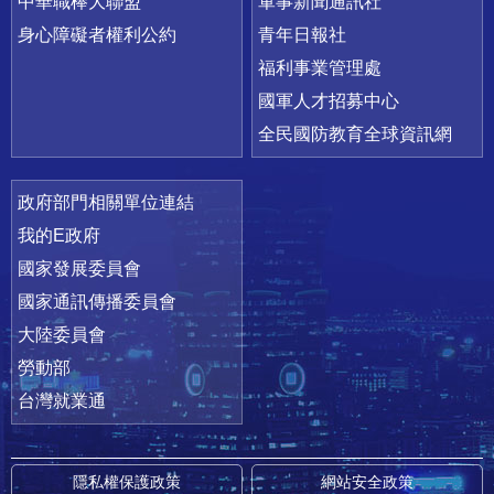
中華職棒大聯盟
軍事新聞通訊社
身心障礙者權利公約
青年日報社
福利事業管理處
國軍人才招募中心
全民國防教育全球資訊網
政府部門相關單位連結
我的E政府
國家發展委員會
國家通訊傳播委員會
大陸委員會
勞動部
台灣就業通
隱私權保護政策
網站安全政策