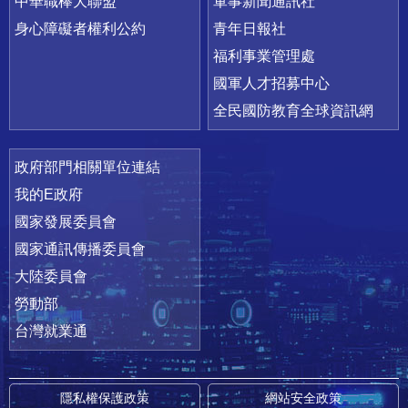
中華職棒大聯盟
軍事新聞通訊社
身心障礙者權利公約
青年日報社
福利事業管理處
國軍人才招募中心
全民國防教育全球資訊網
政府部門相關單位連結
我的E政府
國家發展委員會
國家通訊傳播委員會
大陸委員會
勞動部
台灣就業通
隱私權保護政策
網站安全政策