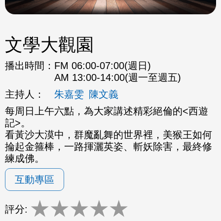
文學大觀園
播出時間：
FM 06:00-07:00(週日)
AM 13:00-14:00(週一至週五)
主持人：
朱嘉雯
陳文義
每周日上午六點，為大家講述精彩絕倫的<西遊
記>。
看黃沙大漠中，群魔亂舞的世界裡，美猴王如何
掄起金箍棒，一路揮灑英姿、斬妖除害，最終修
練成佛。
互動專區
★
★
★
★
★
評分: