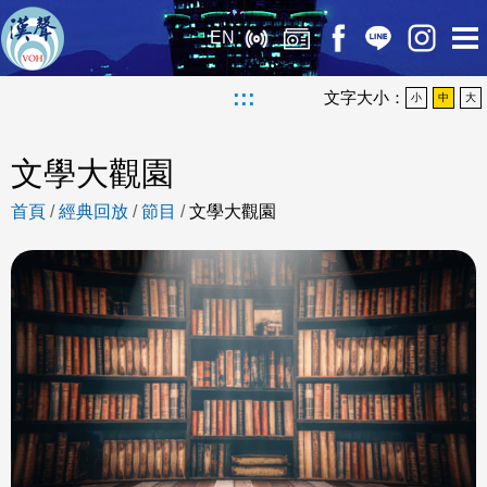
EN
:::
文字大小：
小
中
大
文學大觀園
首頁
/
經典回放
/
節目
/
文學大觀園