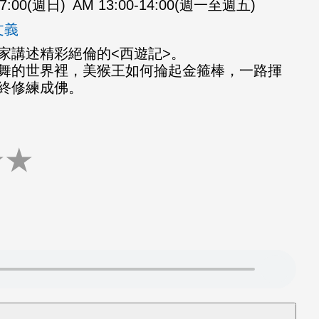
07:00(週日)
AM 13:00-14:00(週一至週五)
文義
家講述精彩絕倫的<西遊記>。
舞的世界裡，美猴王如何掄起金箍棒，一路揮
終修練成佛。
★
★