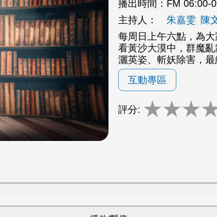
播出時間：
FM 06:00-
主持人：
朱嘉雯
陳
每周日上午六點，為大
看黃沙大漠中，群魔亂
灑英姿、斬妖除害，最
互動專區
★
★
★
評分: