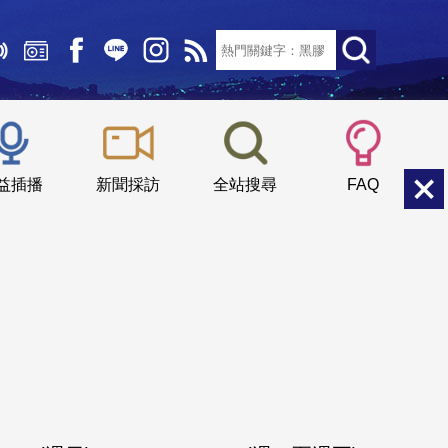
文字大小：
小
中
大
益插播
新聞採訪
全站搜尋
FAQ