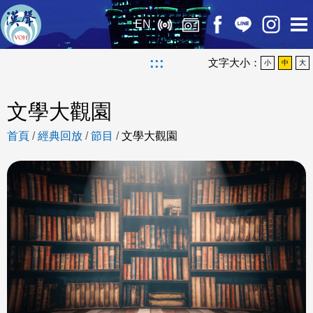
EN
:::
文字大小：
小
中
大
文學大觀園
首頁
/
經典回放
/
節目
/
文學大觀園