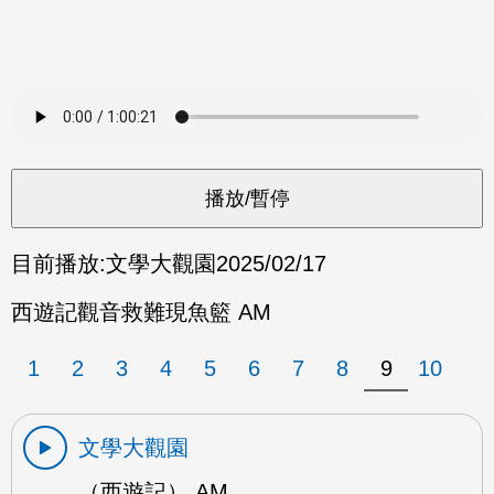
目前播放:
文學大觀園
2025/02/17
西遊記觀音救難現魚籃 AM
1
2
3
4
5
6
7
8
9
10
文學大觀園
（西遊記） AM