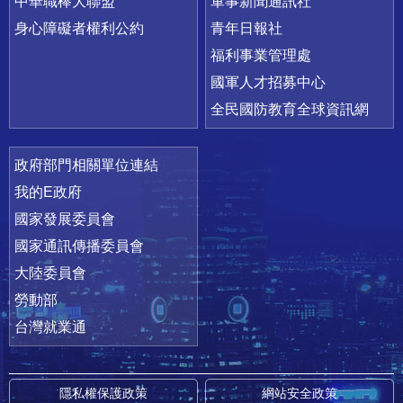
中華職棒大聯盟
軍事新聞通訊社
身心障礙者權利公約
青年日報社
福利事業管理處
國軍人才招募中心
全民國防教育全球資訊網
政府部門相關單位連結
我的E政府
國家發展委員會
國家通訊傳播委員會
大陸委員會
勞動部
台灣就業通
隱私權保護政策
網站安全政策