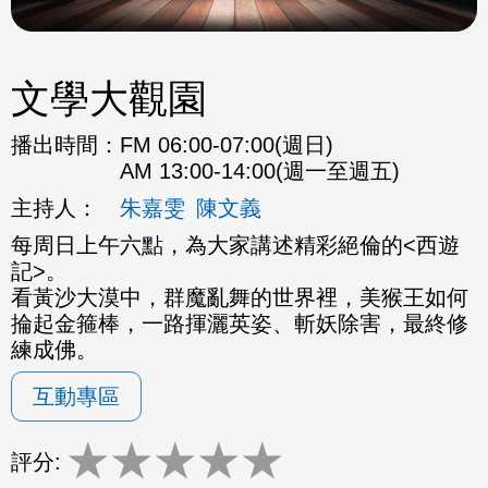
文學大觀園
播出時間：
FM 06:00-07:00(週日)
AM 13:00-14:00(週一至週五)
主持人：
朱嘉雯
陳文義
每周日上午六點，為大家講述精彩絕倫的<西遊
記>。
看黃沙大漠中，群魔亂舞的世界裡，美猴王如何
掄起金箍棒，一路揮灑英姿、斬妖除害，最終修
練成佛。
互動專區
★
★
★
★
★
評分: