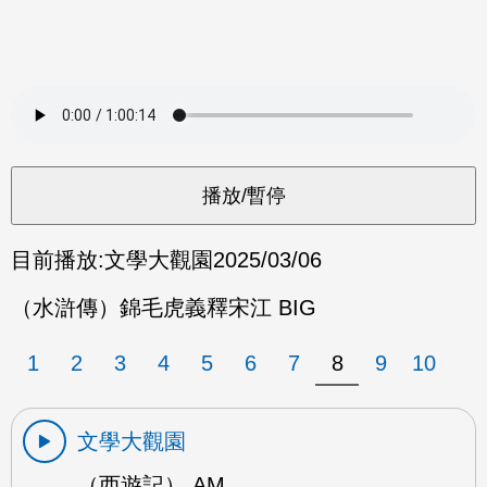
目前播放:
文學大觀園
2025/03/06
（水滸傳）錦毛虎義釋宋江 BIG
1
2
3
4
5
6
7
8
9
10
文學大觀園
（西遊記） AM