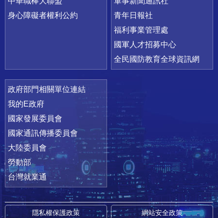
中華職棒大聯盟
軍事新聞通訊社
身心障礙者權利公約
青年日報社
福利事業管理處
國軍人才招募中心
全民國防教育全球資訊網
政府部門相關單位連結
我的E政府
國家發展委員會
國家通訊傳播委員會
大陸委員會
勞動部
台灣就業通
隱私權保護政策
網站安全政策