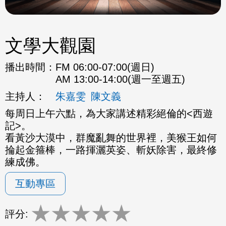
文學大觀園
播出時間：
FM 06:00-07:00(週日)
AM 13:00-14:00(週一至週五)
主持人：
朱嘉雯
陳文義
每周日上午六點，為大家講述精彩絕倫的<西遊
記>。
看黃沙大漠中，群魔亂舞的世界裡，美猴王如何
掄起金箍棒，一路揮灑英姿、斬妖除害，最終修
練成佛。
互動專區
★
★
★
★
★
評分: