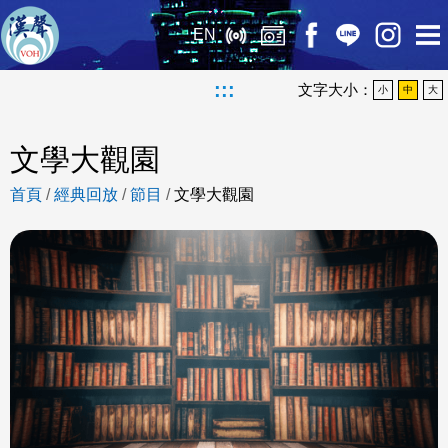
EN
:::
文字大小：
小
中
大
文學大觀園
首頁
/
經典回放
/
節目
/
文學大觀園