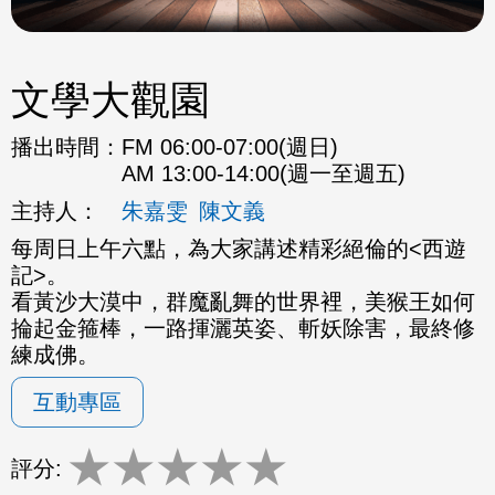
文學大觀園
播出時間：
FM 06:00-07:00(週日)
AM 13:00-14:00(週一至週五)
主持人：
朱嘉雯
陳文義
每周日上午六點，為大家講述精彩絕倫的<西遊
記>。
看黃沙大漠中，群魔亂舞的世界裡，美猴王如何
掄起金箍棒，一路揮灑英姿、斬妖除害，最終修
練成佛。
互動專區
★
★
★
★
★
評分: