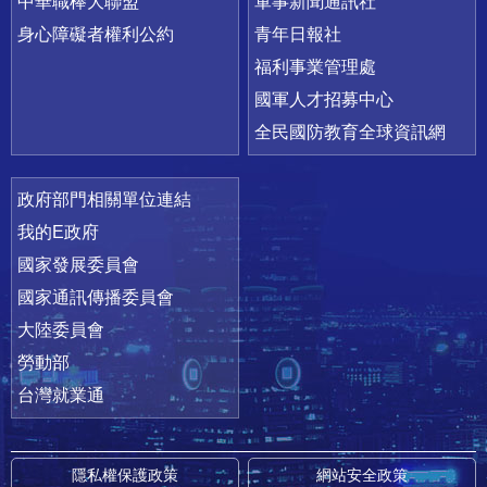
中華職棒大聯盟
軍事新聞通訊社
身心障礙者權利公約
青年日報社
福利事業管理處
國軍人才招募中心
全民國防教育全球資訊網
政府部門相關單位連結
我的E政府
國家發展委員會
國家通訊傳播委員會
大陸委員會
勞動部
台灣就業通
隱私權保護政策
網站安全政策