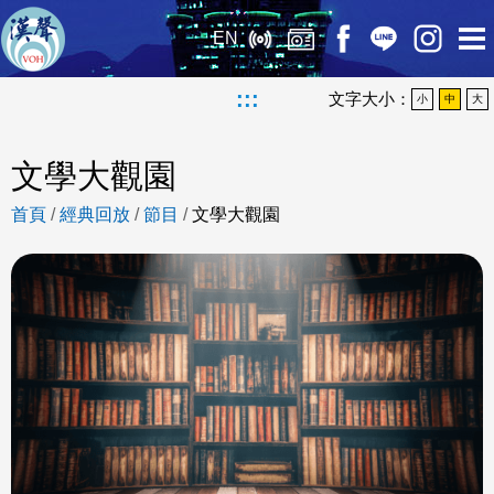
EN
:::
文字大小：
小
中
大
文學大觀園
首頁
/
經典回放
/
節目
/
文學大觀園