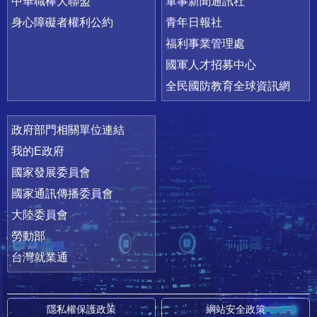
中華職棒大聯盟
軍事新聞通訊社
身心障礙者權利公約
青年日報社
福利事業管理處
國軍人才招募中心
全民國防教育全球資訊網
政府部門相關單位連結
我的E政府
國家發展委員會
國家通訊傳播委員會
大陸委員會
勞動部
台灣就業通
隱私權保護政策
網站安全政策