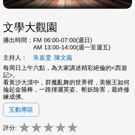
文學大觀園
播出時間：
FM 06:00-07:00(週日)
AM 13:00-14:00(週一至週五)
主持人：
朱嘉雯
陳文義
每周日上午六點，為大家講述精彩絕倫的<西遊
記>。
看黃沙大漠中，群魔亂舞的世界裡，美猴王如何
掄起金箍棒，一路揮灑英姿、斬妖除害，最終修
練成佛。
互動專區
★
★
★
★
★
評分: