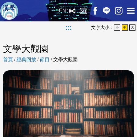
EN
:::
文字大小：
小
中
大
文學大觀園
首頁
/
經典回放
/
節目
/
文學大觀園