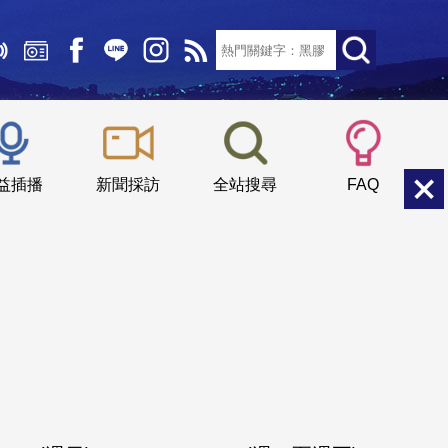
文字大小：
小
中
大
益插播
新聞採訪
全站搜尋
FAQ