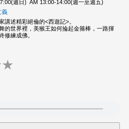
07:00(週日)
AM 13:00-14:00(週一至週五)
文義
家講述精彩絕倫的<西遊記>。
舞的世界裡，美猴王如何掄起金箍棒，一路揮
終修練成佛。
★
★