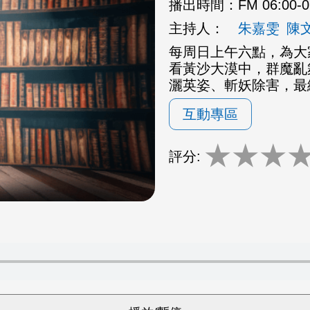
播出時間：
FM 06:00-
主持人：
朱嘉雯
陳
每周日上午六點，為大
看黃沙大漠中，群魔亂
灑英姿、斬妖除害，最
互動專區
★
★
★
評分: