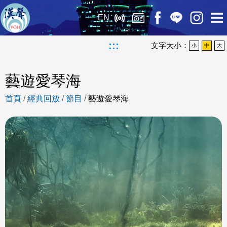
EN
:::
文字大小：
小
中
大
藝遊愛琴海
首頁
/
經典回放
/
節目
/
藝遊愛琴海