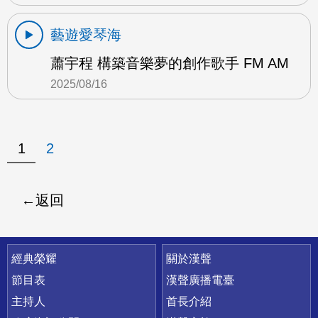
藝遊愛琴海
蕭宇程 構築音樂夢的創作歌手 FM AM
2025/08/16
1
2
返回
快速連結
經典榮耀
關於漢聲
節目表
漢聲廣播電臺
主持人
首長介紹