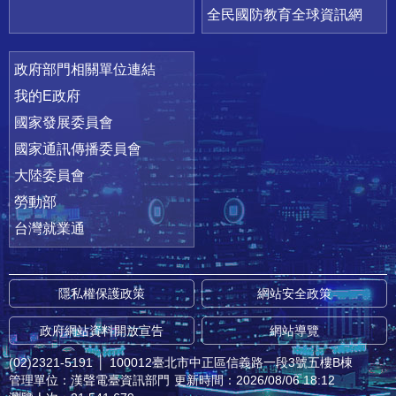
全民國防教育全球資訊網
政府部門相關單位連結
我的E政府
國家發展委員會
國家通訊傳播委員會
大陸委員會
勞動部
台灣就業通
隱私權保護政策
網站安全政策
政府網站資料開放宣告
網站導覽
(02)2321-5191
│
100012臺北市中正區信義路一段3號五樓B棟
管理單位：漢聲電臺資訊部門
更新時間：2026/08/06 18:12