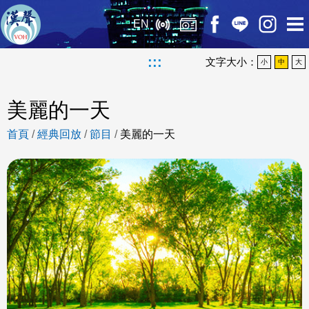
EN
:::
文字大小：
小
中
大
美麗的一天
首頁
/
經典回放
/
節目
/
美麗的一天