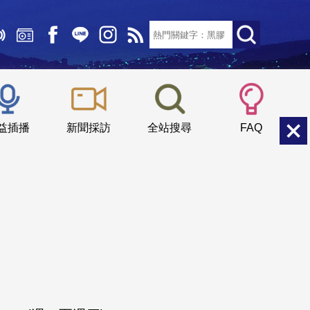
文字大小：
小
中
大
益插播
新聞採訪
全站搜尋
FAQ