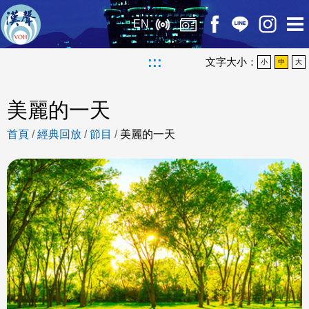
EN
:::
文字大小：
小
中
大
美麗的一天
首頁
/
經典回放
/
節目
/
美麗的一天