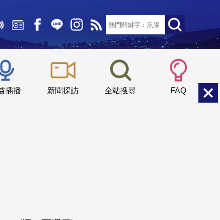
文字大小：
小
中
大
益插播
新聞採訪
全站搜尋
FAQ