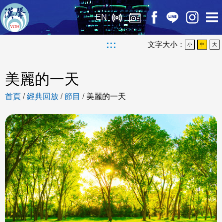
EN
:::
文字大小：
小
中
大
美麗的一天
首頁
/
經典回放
/
節目
/
美麗的一天