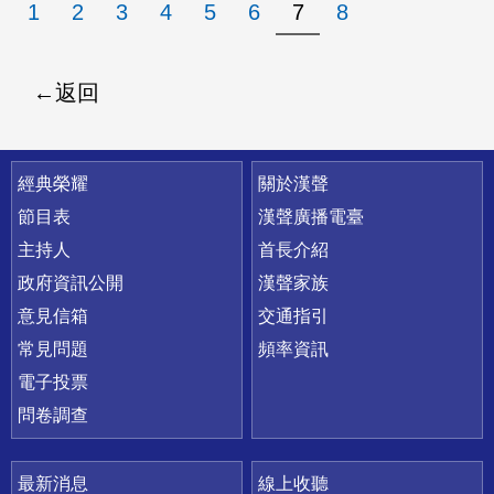
1
2
3
4
5
6
7
8
返回
快速連結
經典榮耀
關於漢聲
節目表
漢聲廣播電臺
主持人
首長介紹
政府資訊公開
漢聲家族
意見信箱
交通指引
常見問題
頻率資訊
電子投票
問卷調查
最新消息
線上收聽