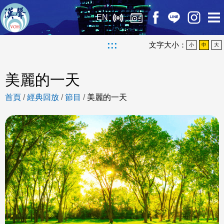
EN
:::
文字大小：
小
中
大
美麗的一天
首頁
/
經典回放
/
節目
/
美麗的一天