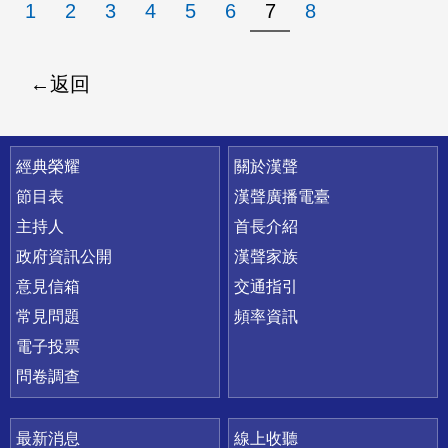
1
2
3
4
5
6
7
8
返回
快速連結
經典榮耀
關於漢聲
節目表
漢聲廣播電臺
主持人
首長介紹
政府資訊公開
漢聲家族
意見信箱
交通指引
常見問題
頻率資訊
電子投票
問卷調查
最新消息
線上收聽