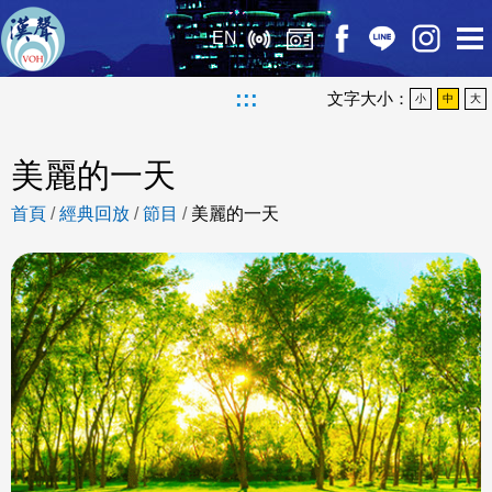
EN
:::
文字大小：
小
中
大
美麗的一天
首頁
/
經典回放
/
節目
/
美麗的一天