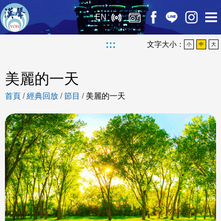
EN
:::
文字大小：
小
中
大
美麗的一天
首頁
/
經典回放
/
節目
/
美麗的一天