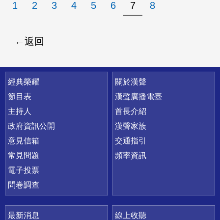
1
2
3
4
5
6
7
8
返回
快速連結
經典榮耀
關於漢聲
節目表
漢聲廣播電臺
主持人
首長介紹
政府資訊公開
漢聲家族
意見信箱
交通指引
常見問題
頻率資訊
電子投票
問卷調查
最新消息
線上收聽