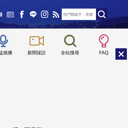
文字大小：
小
中
大
益插播
新聞採訪
全站搜尋
FAQ