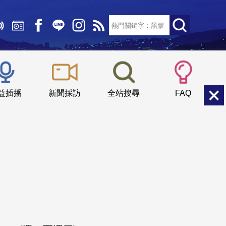
文字大小：
小
中
大
益插播
新聞採訪
全站搜尋
FAQ