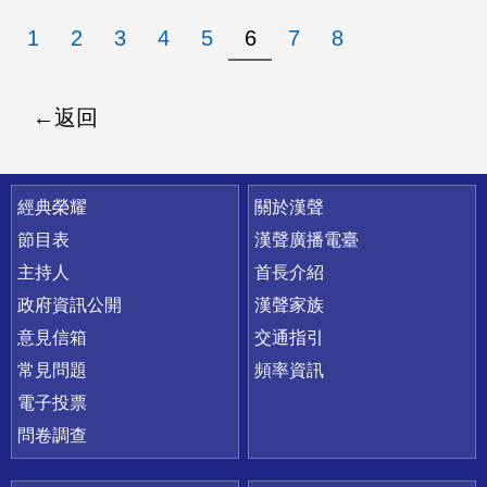
1
2
3
4
5
6
7
8
返回
快速連結
經典榮耀
關於漢聲
節目表
漢聲廣播電臺
主持人
首長介紹
政府資訊公開
漢聲家族
意見信箱
交通指引
常見問題
頻率資訊
電子投票
問卷調查