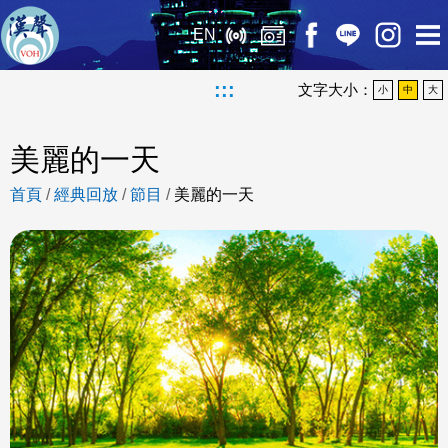
EN
:::
文字大小：
小
中
大
美麗的一天
首頁
/
經典回放
/
節目
/
美麗的一天