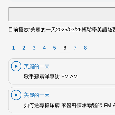
目前播放:
美麗的一天
2025/03/26
輕鬆學英語黛西 
1
2
3
4
5
6
7
8
美麗的一天
歌手蘇震洋專訪 FM AM
美麗的一天
如何逆專糖尿病 家醫科陳承勤醫師 FM 