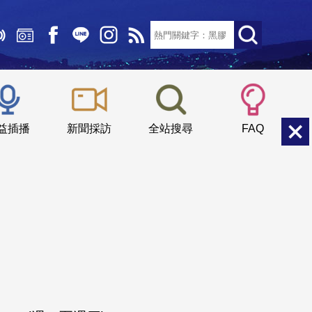
文字大小：
小
中
大
益插播
新聞採訪
全站搜尋
FAQ