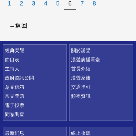
1
2
3
4
5
6
7
8
返回
快速連結
經典榮耀
關於漢聲
節目表
漢聲廣播電臺
主持人
首長介紹
政府資訊公開
漢聲家族
意見信箱
交通指引
常見問題
頻率資訊
電子投票
問卷調查
最新消息
線上收聽