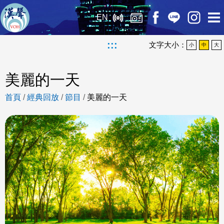
EN
:::
文字大小：
小
中
大
美麗的一天
首頁
/
經典回放
/
節目
/
美麗的一天