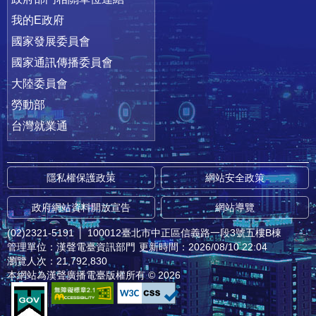
我的E政府
國家發展委員會
國家通訊傳播委員會
大陸委員會
勞動部
台灣就業通
隱私權保護政策
網站安全政策
政府網站資料開放宣告
網站導覽
(02)2321-5191
│
100012臺北市中正區信義路一段3號五樓B棟
管理單位：漢聲電臺資訊部門
更新時間：2026/08/10 22:04
瀏覽人次：21,792,830
本網站為漢聲廣播電臺版權所有 © 2026