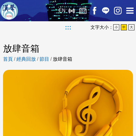
EN
:::
文字大小：
小
中
大
放肆音箱
首頁
/
經典回放
/
節目
/
放肆音箱