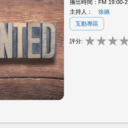
播出時間：
FM 19:00
主持人：
徐嬿
互動專區
★
★
★
評分: