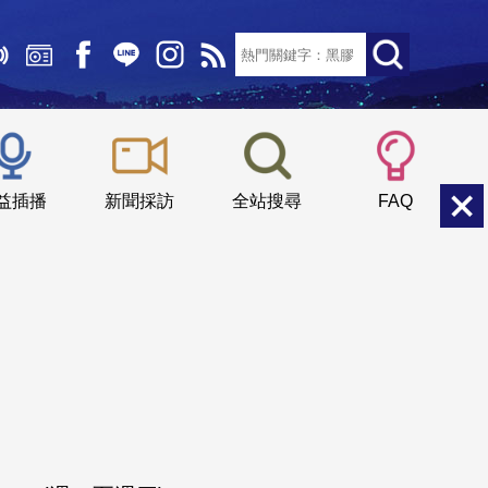
文字大小：
小
中
大
益插播
新聞採訪
全站搜尋
FAQ