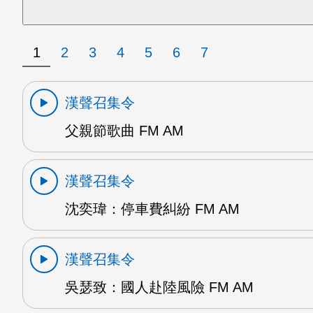
1
2
3
4
5
6
7
漢聲召集令
父親節歌曲 FM AM
漢聲召集令
沈奕瑋：停車費糾紛 FM AM
漢聲召集令
吳瑟致：國人赴陸風險 FM AM