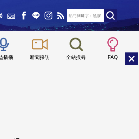
文字大小：
小
中
大
益插播
新聞採訪
全站搜尋
FAQ