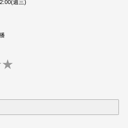
02:00(週三)
重播
★
★