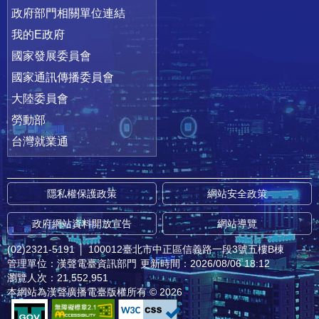
政府部門相關單位連結
我的E政府
國家發展委員會
國家通訊傳播委員會
大陸委員會
勞動部
台灣就業通
隱私權保護政策
網站安全政策
政府網站資料開放宣告
網站導覽
(02)2321-5191
│
100012臺北市中正區信義路一段3號五樓B棟
管理單位：漢聲電臺資訊部門
更新時間：2026/08/06 18:12
瀏覽人次：21,552,951
本網站為漢聲廣播電臺版權所有 © 2026