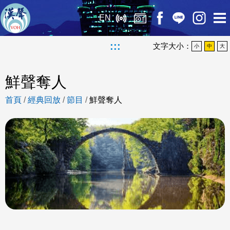
EN
:::
文字大小：
小
中
大
鮮聲奪人
首頁
/
經典回放
/
節目
/
鮮聲奪人