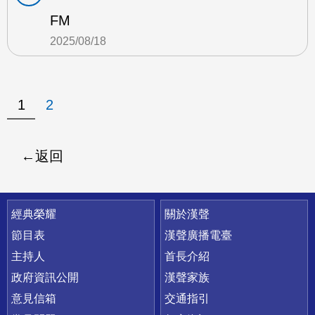
FM
2025/08/18
1
2
返回
快速連結
經典榮耀
關於漢聲
節目表
漢聲廣播電臺
主持人
首長介紹
政府資訊公開
漢聲家族
意見信箱
交通指引