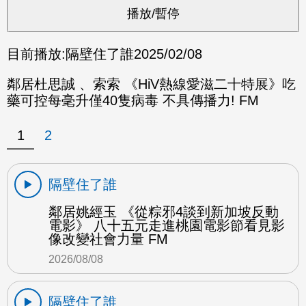
目前播放:
隔壁住了誰
2025/02/08
鄰居杜思誠 、索索 《HiV熱線愛滋二十特展》吃
藥可控每毫升僅40隻病毒 不具傳播力! FM
1
2
隔壁住了誰
鄰居姚經玉 《從粽邪4談到新加坡反動
電影》 八十五元走進桃園電影節看見影
像改變社會力量 FM
2026/08/08
隔壁住了誰