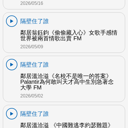
2026/05/16
隔壁住了誰
鄰居翁鈺鈞《偷偷藏入心》女歌手感情
世界被兩首情歌出賣 FM
2026/05/09
隔壁住了誰
鄰居溫洽溢《名校不是唯一的答案》
Palantir為何敢叫天才高中生別急著念
大學 FM
2026/05/02
隔壁住了誰
鄰居溫洽溢 《中國難逃李約瑟難題》