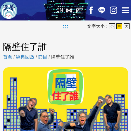
EN
:::
文字大小：
小
中
大
隔壁住了誰
首頁
/
經典回放
/
節目
/
隔壁住了誰