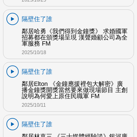
隔壁住了誰
鄰居哈勇《我們得到金鐘獎》 求婚國軍
招募都在頒獎場呈現 漢聲婚顧公司為全
軍服務 FM
2025/10/18
隔壁住了誰
鄰居Elton 《金鐘應援裡包大解密》廣
播金鐘獎開獎當然要來做現場節目 主創
說明為何愛上原住民職軍 FM
2025/10/11
隔壁住了誰
鄰居林嘉三 《三十媒體經驗談》銀河廣