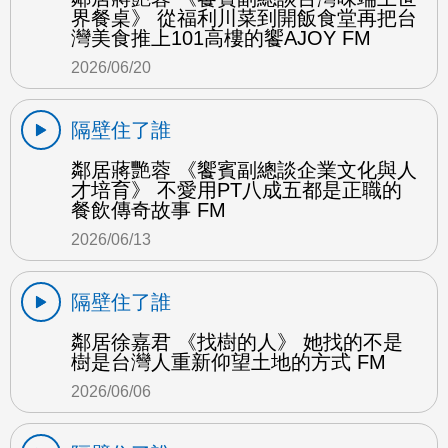
界餐桌》 從福利川菜到開飯食堂再把台
灣美食推上101高樓的饗AJOY FM
2026/06/20
隔壁住了誰
鄰居蔣艷蓉 《饗賓副總談企業文化與人
才培育》 不愛用PT八成五都是正職的
餐飲傳奇故事 FM
2026/06/13
隔壁住了誰
鄰居徐嘉君 《找樹的人》 她找的不是
樹是台灣人重新仰望土地的方式 FM
2026/06/06