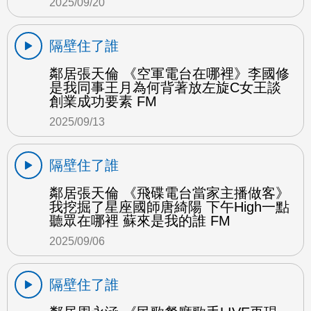
2025/09/20
隔壁住了誰
鄰居張天倫 《空軍電台在哪裡》李國修
是我同事王月為何背著放左旋C女王談
創業成功要素 FM
2025/09/13
隔壁住了誰
鄰居張天倫 《飛碟電台當家主播做客》
我挖掘了星座國師唐綺陽 下午High一點
聽眾在哪裡 蘇來是我的誰 FM
2025/09/06
隔壁住了誰