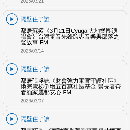
2026/03/21
隔壁住了誰
鄰居蘇婭《3月21日Cyugal大地樂團演
唱會》台灣電音先鋒跨界音樂與部落之
聲故事 FM
2026/03/14
隔壁住了誰
鄰居張虔誌《財會強力軍官守護社區》
換完電梯倒增五百萬社區基金 聚長者齊
看顧家屬都安心 FM
2026/03/07
隔壁住了誰