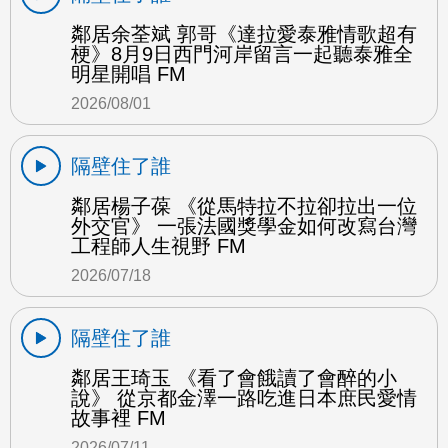
鄰居余荃斌 郭哥《達拉愛泰雅情歌超有
梗》8月9日西門河岸留言一起聽泰雅全
明星開唱 FM
2026/08/01
隔壁住了誰
鄰居楊子葆 《從馬特拉不拉卻拉出一位
外交官》 一張法國獎學金如何改寫台灣
工程師人生視野 FM
2026/07/18
隔壁住了誰
鄰居王琦玉 《看了會餓讀了會醉的小
說》 從京都金澤一路吃進日本庶民愛情
故事裡 FM
2026/07/11