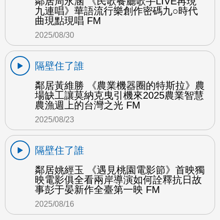
鄰居周永涵 《民歌餐廳歌手LIVE再現
九連唱》華語流行樂創作密碼九○時代
曲現點現唱 FM
2025/08/30
隔壁住了誰
鄰居黃維勝 《農業機器圈的特斯拉》農
場缺工讓莫納克曳引機來2025農業智慧
農漁週上的台灣之光 FM
2025/08/23
隔壁住了誰
鄰居姚經玉 《遇見桃園電影節》首映獨
映電影俱全看兩岸導演如何詮釋抗日故
事彭于晏新作全臺第一映 FM
2025/08/16