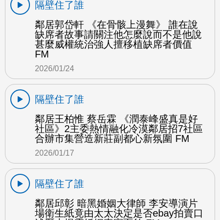
隔壁住了誰
鄰居郭岱軒 《在骨骸上漫舞》 誰在說
缺席者故事請關注他怎麼說而不是他說
甚麼威權統治強人擅移植缺席者價值
FM
2026/01/24
隔壁住了誰
鄰居王柏惟 蔡岳霖 《潤泰峰盛真是好
社區》2主委熱情融化冷漠鄰居招7社區
合辦市集營造新莊副都心新氛圍 FM
2026/01/17
隔壁住了誰
鄰居邱彰 暗黑婚姻大律師 李安導演片
場衛生紙竟由太太決定是否ebay拍賣口