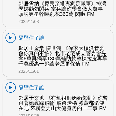
鄰居雪納《原民穿搭專家是職軍》排灣
學姊勸勿閃兵 當兵讓你學會做人處事
頭牌男星幹嘛亂花360萬 閃啦 FM
2025/11/08
隔壁住了誰
鄰居王金棠 陳世鴻 《你家大樓沒管委
會你真的不怕》北市老宅成立管委會先
拿6萬再獨享130萬補助款整棟拉皮再享
千萬優惠一起讓老屋更保值 FM
2025/11/01
隔壁住了誰
鄰居于文蕙 《有氧祖師奶奶駕到》你曾
跟著她瘋踩飛輪 飛跨階梯 膝蓋都還健
在吧 來聊亞力山大健身房的一二事 FM
2025/10/25