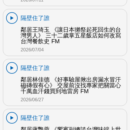
隔壁住了誰
鄰居王琦玉 《讓日本獺祭起死回生的台
灣男人》 三十二歲掌五星飯店如何改寫
台灣餐飲史 FM
2026/07/04
隔壁住了誰
鄰居林佳德 《好事驗屋揪出房漏水冒汗
磁磚假有心》 交屋前沒找專家把關當心
千萬血汗錢買到地雷房 FM
2026/06/27
隔壁住了誰
鄰居蔣艷蓉 《饗賓副總談台灣味端上世