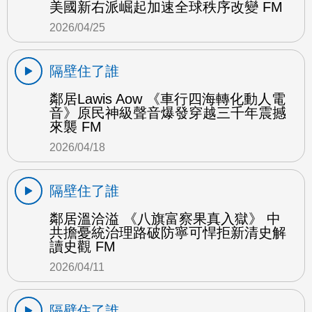
美國新右派崛起加速全球秩序改變 FM
2026/04/25
隔壁住了誰
鄰居Lawis Aow 《車行四海轉化動人電
音》原民神級聲音爆發穿越三千年震撼
來襲 FM
2026/04/18
隔壁住了誰
鄰居溫洽溢 《八旗富察果真入獄》 中
共擔憂統治理路破防寧可悍拒新清史解
讀史觀 FM
2026/04/11
隔壁住了誰