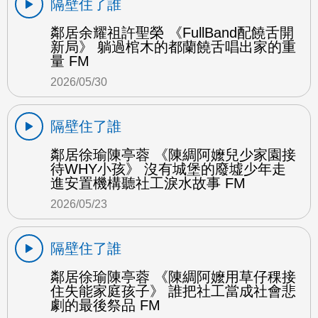
隔壁住了誰
鄰居余耀祖許聖榮 《FullBand配饒舌開
新局》 躺過棺木的都蘭饒舌唱出家的重
量 FM
2026/05/30
隔壁住了誰
鄰居徐瑜陳亭蓉 《陳綢阿嬤兒少家園接
待WHY小孩》 沒有城堡的廢墟少年走
進安置機構聽社工淚水故事 FM
2026/05/23
隔壁住了誰
鄰居徐瑜陳亭蓉 《陳綢阿嬤用草仔稞接
住失能家庭孩子》 誰把社工當成社會悲
劇的最後祭品 FM