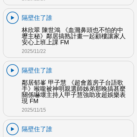
隔壁住了誰
林欣翠 陳世鴻 《血濺鼻頭也不怕的中
壢主秘》鄰居搞熟計畫一起顧樓讓家人
安心上班上課 FM
2025/11/22
隔壁住了誰
鄰居郁峯 甲子慧 《超會蓋房子台語歌
手》喉嚨被神明親選師姊弟那晚搞甚麼
關係嚇壞主持人甲子慧強助攻超娛樂表
現 FM
2025/11/15
隔壁住了誰