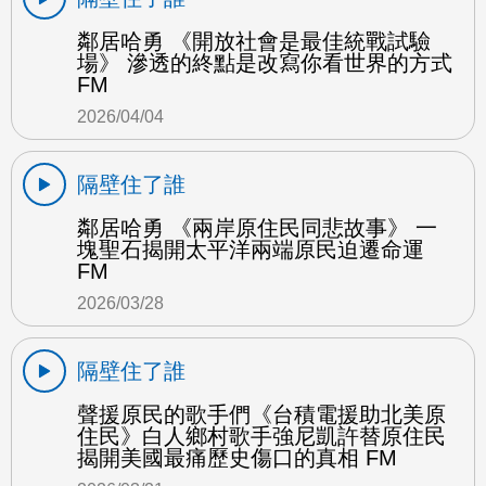
鄰居哈勇 《開放社會是最佳統戰試驗
場》 滲透的終點是改寫你看世界的方式
FM
2026/04/04
隔壁住了誰
鄰居哈勇 《兩岸原住民同悲故事》 一
塊聖石揭開太平洋兩端原民迫遷命運
FM
2026/03/28
隔壁住了誰
聲援原民的歌手們《台積電援助北美原
住民》白人鄉村歌手強尼凱許替原住民
揭開美國最痛歷史傷口的真相 FM