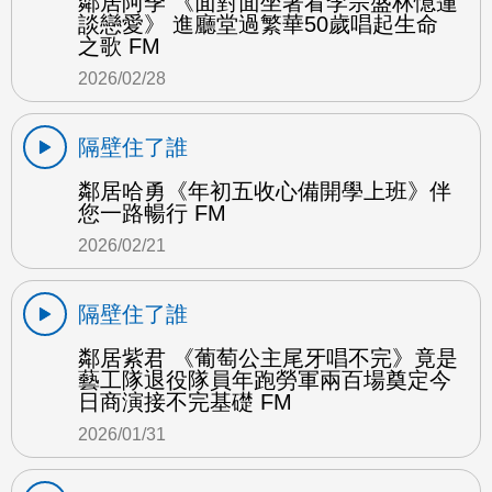
鄰居阿季 《面對面坐著看李宗盛林憶蓮
談戀愛》 進廳堂過繁華50歲唱起生命
之歌 FM
2026/02/28
隔壁住了誰
鄰居哈勇《年初五收心備開學上班》伴
您一路暢行 FM
2026/02/21
隔壁住了誰
鄰居紫君 《葡萄公主尾牙唱不完》竟是
藝工隊退役隊員年跑勞軍兩百場奠定今
日商演接不完基礎 FM
2026/01/31