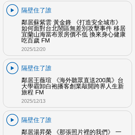
隔壁住了誰
鄰居蘇紫雲 黃金鋒 《打造安全城市》
如何面對台北鬧區無差別攻擊事件 移居
宜蘭山海當布景房價不低 換來身心健康
吃百歲 FM
2025/12/20
隔壁住了誰
鄰居王薇瑄 《海外聽眾直送200萬》台
大學霸卸白袍播客創業敲開跨界人生新
旅程 FM
2025/12/13
隔壁住了誰
鄰居湯昇榮 《那張照片裡的我們》 一