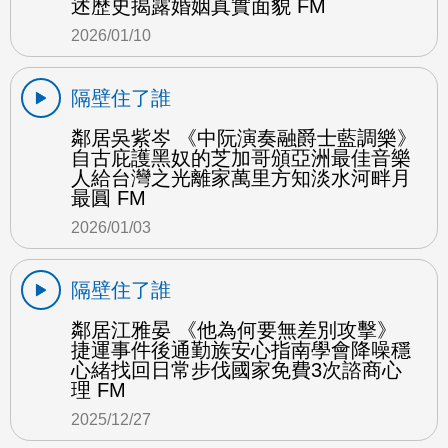
述歷史揭露婚姻真實面貌 FM
2026/01/10
隔壁住了誰
鄰居吳紫岑 《中阮演奏融爵士藍調樂》
自古庇護黑奴的芝加哥頒亞洲最佳音樂
人給台灣之光離家萬里方知淡水河畔月
最圓 FM
2026/01/03
隔壁住了誰
鄰居江雅晏 《他為何要無差別攻擊》
捷運事件後通勤族安心指南學會降噪穩
心緒找回日常步伐國家免費3次諮商心
理 FM
2025/12/27