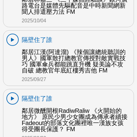
路電台是媒體先驅配音是中時新聞網新
聞人排遣壓力法 FM
2025/10/04
隔壁住了誰
鄰居江漢(阿達溜) 《辣個讓總統聽訓的
男人》國軍散打總教官傳授對敵實戰技
巧 國軍傘兵都能跳直升機 疑美論不攻
自破 總教官年底紅樓秀吉他 FM
2025/09/27
隔壁住了誰
鄰居微醺開根RadiwRaliw 《火開始的
地方》 原民少男少女團成為傳承者續接
Fadeout的部落文化團裡唯一漢族女孩
得受團長保護？ FM