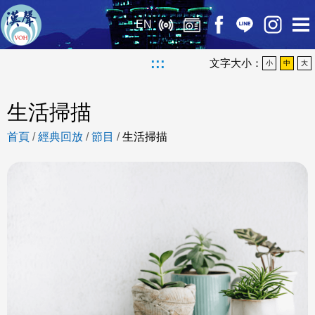
EN
:::
文字大小：
小
中
大
生活掃描
首頁
/
經典回放
/
節目
/
生活掃描