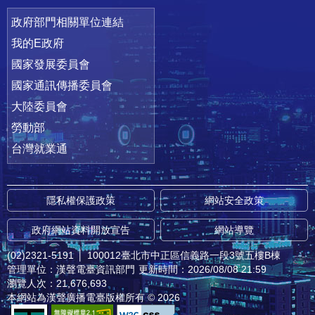
政府部門相關單位連結
我的E政府
國家發展委員會
國家通訊傳播委員會
大陸委員會
勞動部
台灣就業通
隱私權保護政策
網站安全政策
政府網站資料開放宣告
網站導覽
(02)2321-5191
│
100012臺北市中正區信義路一段3號五樓B棟
管理單位：漢聲電臺資訊部門
更新時間：2026/08/08 21:59
瀏覽人次：21,676,693
本網站為漢聲廣播電臺版權所有 © 2026