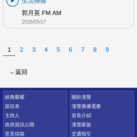
生活掃描
郭月英 FM AM
2026/05/27
1
2
3
4
5
6
7
8
9
返回
快速連結
經典榮耀
關於漢聲
節目表
漢聲廣播電臺
主持人
首長介紹
政府資訊公開
漢聲家族
意見信箱
交通指引