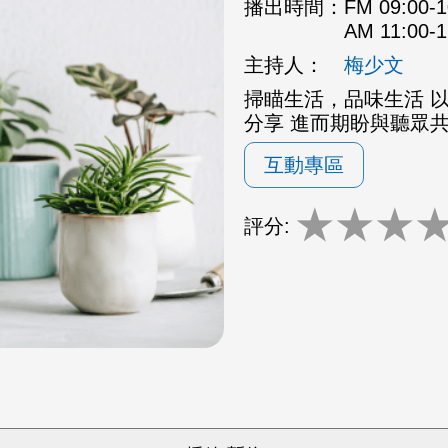
播出時間：
FM 09:00
AM 11:00
主持人：
梅少文
掃瞄生活，品味生活 
分享 進而期盼與聽眾
互動專區
★
★
★
評分: