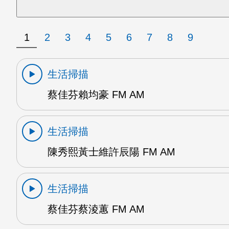
1
2
3
4
5
6
7
8
9
生活掃描
蔡佳芬賴均豪 FM AM
生活掃描
陳秀熙黃士維許辰陽 FM AM
生活掃描
蔡佳芬蔡淩蕙 FM AM