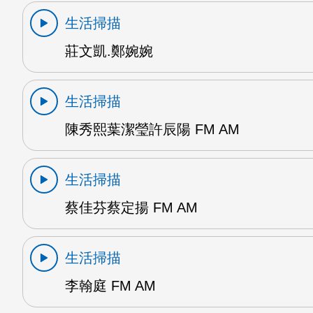
生活掃描
莊文凱.鄭婉婉
生活掃描
陳秀熙葉潔瑩許辰陽 FM AM
生活掃描
蔡佳芬蔡定揚 FM AM
生活掃描
李翰庭 FM AM