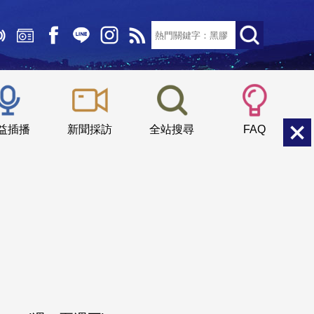
文字大小：
小
中
大
益插播
新聞採訪
全站搜尋
FAQ