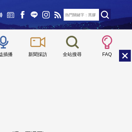
文字大小：
小
中
大
益插播
新聞採訪
全站搜尋
FAQ