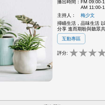
播出時間：
FM 09:00
AM 11:00
主持人：
梅少文
掃瞄生活，品味生活 
分享 進而期盼與聽眾
互動專區
★
★
★
評分: