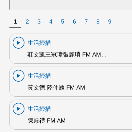
1
2
3
4
5
6
7
8
9
生活掃描
莊文凱王冠瑋張麗瑱 FM AM…
生活掃描
黃文德.陸仲雁 FM AM
生活掃描
陳殿禮 FM AM