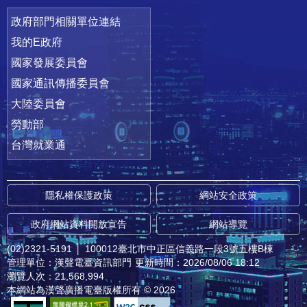
政府部門相關單位連結
我的E政府
國家發展委員會
國家通訊傳播委員會
大陸委員會
勞動部
台灣就業通
隱私權保護政策
網站安全政策
政府網站資料開放宣告
網站導覽
(02)2321-5191
│
100012臺北市中正區信義路一段3號五樓B棟
管理單位：漢聲電臺資訊部門
更新時間：2026/08/06 18:12
瀏覽人次：21,568,994
本網站為漢聲廣播電臺版權所有 © 2026