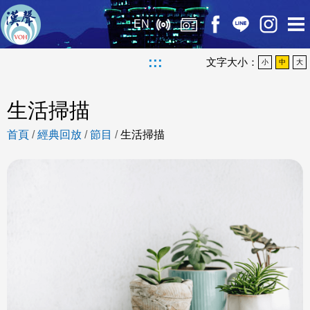
EN
:::
文字大小：
小
中
大
生活掃描
首頁
/
經典回放
/
節目
/
生活掃描