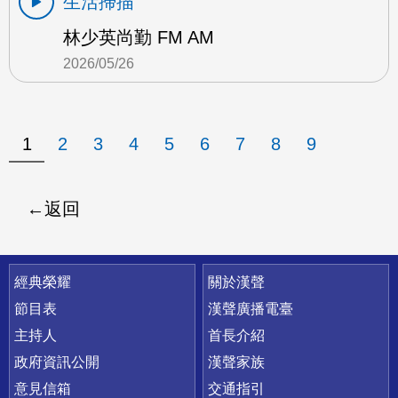
生活掃描
林少英尚勤 FM AM
2026/05/26
1
2
3
4
5
6
7
8
9
返回
快速連結
經典榮耀
關於漢聲
節目表
漢聲廣播電臺
主持人
首長介紹
政府資訊公開
漢聲家族
意見信箱
交通指引