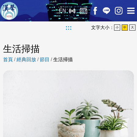
EN
:::
文字大小：
小
中
大
生活掃描
首頁
/
經典回放
/
節目
/
生活掃描