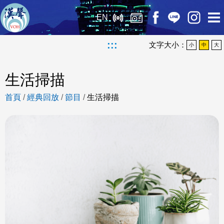
EN
:::
文字大小：
小
中
大
生活掃描
首頁
/
經典回放
/
節目
/
生活掃描