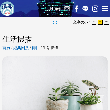
EN
:::
文字大小：
小
中
大
生活掃描
首頁
/
經典回放
/
節目
/
生活掃描