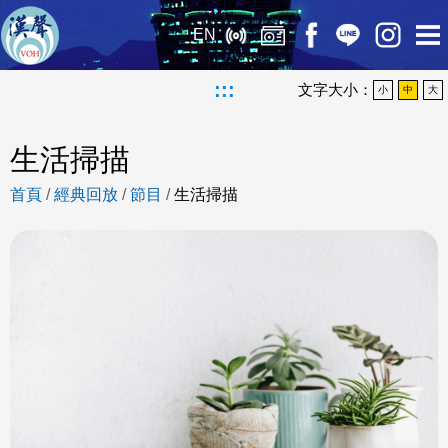
EN
:::
文字大小：
小
中
大
生活掃描
首頁
/
經典回放
/
節目
/
生活掃描