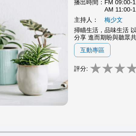
播出時間：
FM 09:00
AM 11:00
主持人：
梅少文
掃瞄生活，品味生活 
分享 進而期盼與聽眾
互動專區
★
★
★
評分: