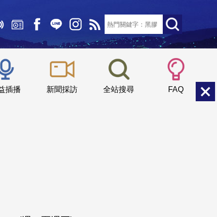
文字大小：
小
中
大
益插播
新聞採訪
全站搜尋
FAQ