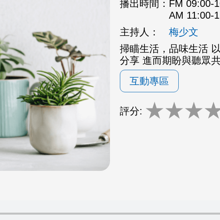
播出時間：
FM 09:00
AM 11:00
主持人：
梅少文
掃瞄生活，品味生活 
分享 進而期盼與聽眾
互動專區
★
★
★
評分: