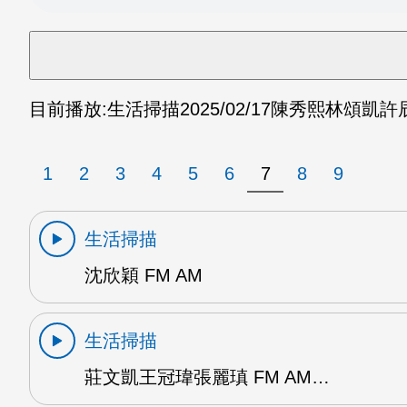
目前播放:
生活掃描
2025/02/17
陳秀熙林頌凱許辰陽
1
2
3
4
5
6
7
8
9
生活掃描
沈欣穎 FM AM
生活掃描
莊文凱王冠瑋張麗瑱 FM AM…