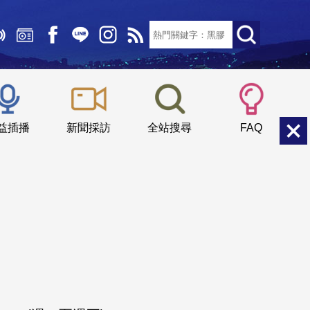
文字大小：
小
中
大
益插播
新聞採訪
全站搜尋
FAQ