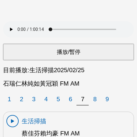
目前播放:
生活掃描
2025/02/25
石瑞仁林純如黃冠穎 FM AM
1
2
3
4
5
6
7
8
9
生活掃描
蔡佳芬賴均豪 FM AM