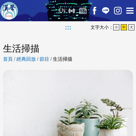
EN
:::
文字大小：
小
中
大
生活掃描
首頁
/
經典回放
/
節目
/
生活掃描