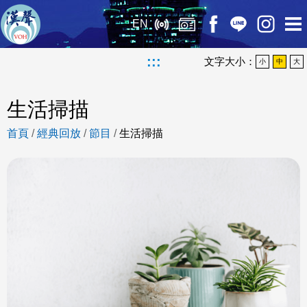
EN
:::
文字大小：
小
中
大
生活掃描
首頁
/
經典回放
/
節目
/
生活掃描