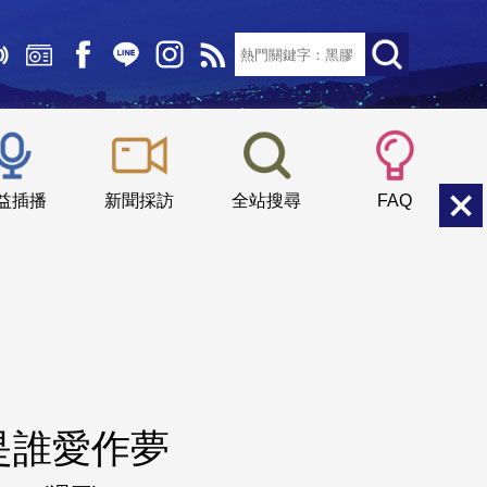
文字大小：
小
中
大
益插播
新聞採訪
全站搜尋
FAQ
是誰愛作夢