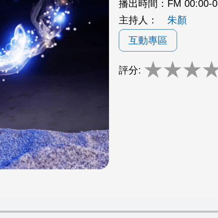
播出時間：
FM 00:00-
主持人：
朱顏
互動專區
★
★
★
評分: