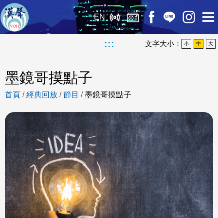
EN
:::
文字大小：
小
中
大
墨鏡哥摸點子
首頁
/
經典回放
/
節目
/
墨鏡哥摸點子