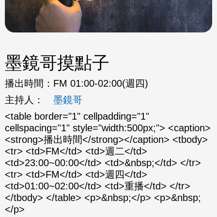
墨鏡哥摸點子
播出時間：
FM 01:00-02:00(週四)
主持人：
墨鏡哥
<table border="1" cellpadding="1"
cellspacing="1" style="width:500px;"> <caption>
<strong>播出時間</strong></caption> <tbody>
<tr> <td>FM</td> <td>週二</td>
<td>23:00~00:00</td> <td>&nbsp;</td> </tr>
<tr> <td>FM</td> <td>週四</td>
<td>01:00~02:00</td> <td>重播</td> </tr>
</tbody> </table> <p>&nbsp;</p> <p>&nbsp;
</p>